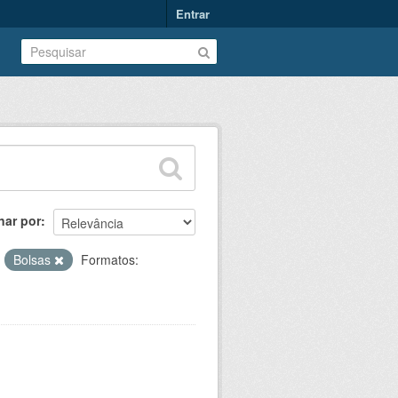
Entrar
nar por
:
Bolsas
Formatos: