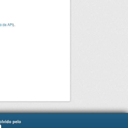
o da API
).
lvido pelo