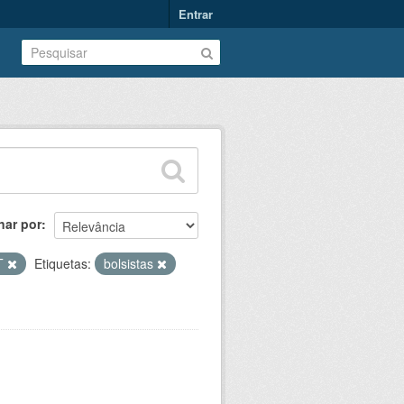
Entrar
nar por
T
Etiquetas:
bolsistas