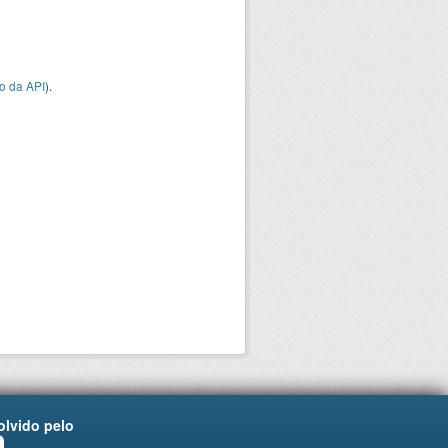
o da API
).
lvido pelo