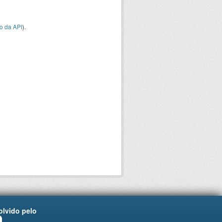
o da API
).
lvido pelo