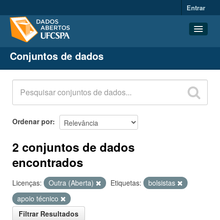
Entrar
Conjuntos de dados
Conjuntos de dados
Organizações
Grupos
Sobre
Ordenar por
2 conjuntos de dados
encontrados
Licenças:
Outra (Aberta)
Etiquetas:
bolsistas
apoio técnico
Filtrar Resultados