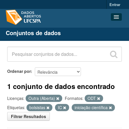
Entrar
Conjuntos de dados
Conjuntos de dados
Organizações
Grupos
Sobre
Ordenar por
1 conjunto de dados encontrado
Licenças:
Outra (Aberta)
Formatos:
ODT
Etiquetas:
bolsistas
IC
iniciação científica
Filtrar Resultados