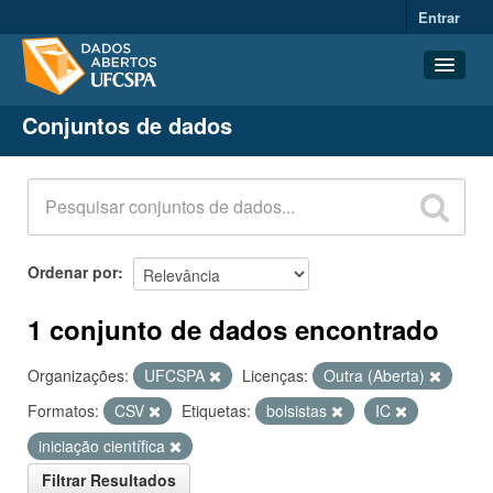
Entrar
Conjuntos de dados
Conjuntos de dados
Organizações
Grupos
Sobre
Ordenar por
1 conjunto de dados encontrado
Organizações:
UFCSPA
Licenças:
Outra (Aberta)
Formatos:
CSV
Etiquetas:
bolsistas
IC
iniciação científica
Filtrar Resultados