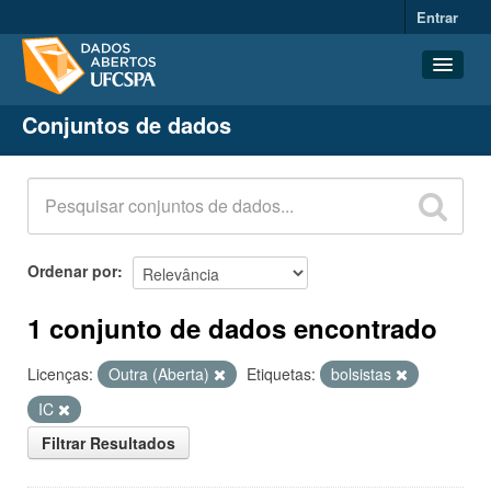
Entrar
Conjuntos de dados
Conjuntos de dados
Organizações
Grupos
Sobre
Ordenar por
1 conjunto de dados encontrado
Licenças:
Outra (Aberta)
Etiquetas:
bolsistas
IC
Filtrar Resultados