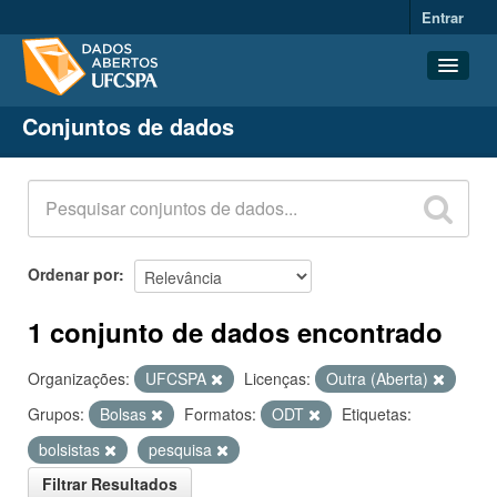
Entrar
Conjuntos de dados
Conjuntos de dados
Organizações
Grupos
Sobre
Ordenar por
1 conjunto de dados encontrado
Organizações:
UFCSPA
Licenças:
Outra (Aberta)
Grupos:
Bolsas
Formatos:
ODT
Etiquetas:
bolsistas
pesquisa
Filtrar Resultados