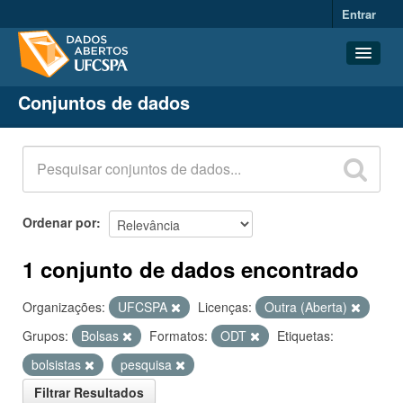
Entrar
Conjuntos de dados
Conjuntos de dados
Organizações
Grupos
Sobre
Ordenar por
1 conjunto de dados encontrado
Organizações:
UFCSPA
Licenças:
Outra (Aberta)
Grupos:
Bolsas
Formatos:
ODT
Etiquetas:
bolsistas
pesquisa
Filtrar Resultados