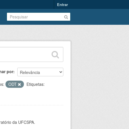
Entrar
nar por
os:
ODT
Etiquetas:
oratório da UFCSPA.