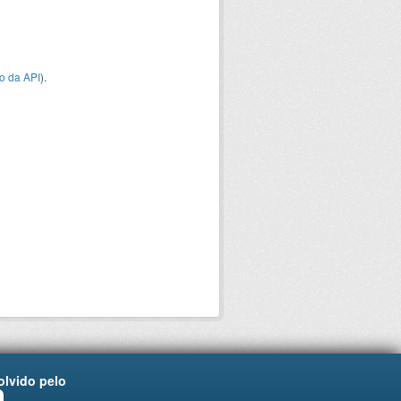
o da API
).
lvido pelo