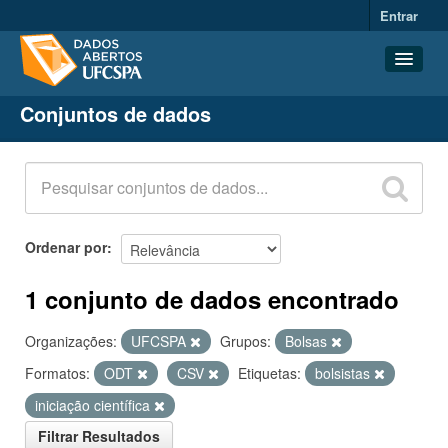
Entrar
Conjuntos de dados
Conjuntos de dados
Organizações
Grupos
Sobre
Ordenar por
1 conjunto de dados encontrado
Organizações:
UFCSPA
Grupos:
Bolsas
Formatos:
ODT
CSV
Etiquetas:
bolsistas
iniciação científica
Filtrar Resultados