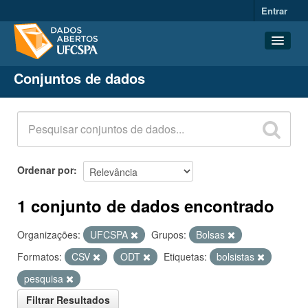
Entrar
Conjuntos de dados
Conjuntos de dados
Organizações
Grupos
Sobre
Ordenar por
1 conjunto de dados encontrado
Organizações:
UFCSPA
Grupos:
Bolsas
Formatos:
CSV
ODT
Etiquetas:
bolsistas
pesquisa
Filtrar Resultados