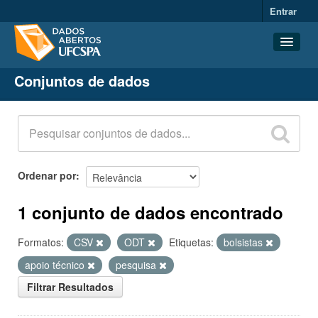
Entrar
Conjuntos de dados
Conjuntos de dados
Organizações
Grupos
Sobre
Ordenar por
1 conjunto de dados encontrado
Formatos:
CSV
ODT
Etiquetas:
bolsistas
apoio técnico
pesquisa
Filtrar Resultados