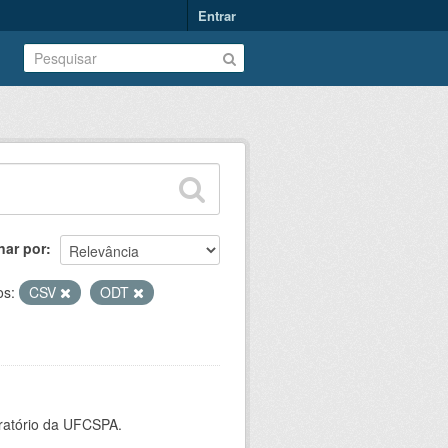
Entrar
nar por
os:
CSV
ODT
oratório da UFCSPA.