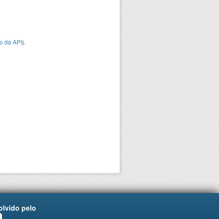
o da API
).
lvido pelo