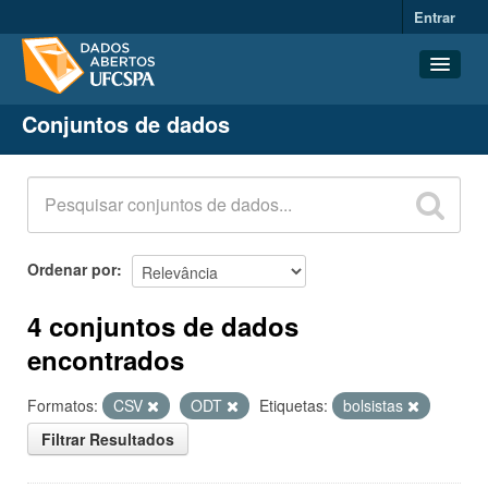
Entrar
Conjuntos de dados
Conjuntos de dados
Organizações
Grupos
Sobre
Ordenar por
4 conjuntos de dados
encontrados
Formatos:
CSV
ODT
Etiquetas:
bolsistas
Filtrar Resultados