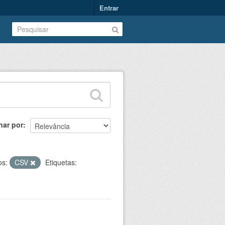
Entrar
nar por
os:
CSV
Etiquetas: