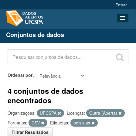
Entrar
Conjuntos de dados
Conjuntos de dados
Organizações
Grupos
Sobre
Ordenar por
4 conjuntos de dados
encontrados
Organizações:
UFCSPA
Licenças:
Outra (Aberta)
Formatos:
CSV
Etiquetas:
bolsistas
Filtrar Resultados