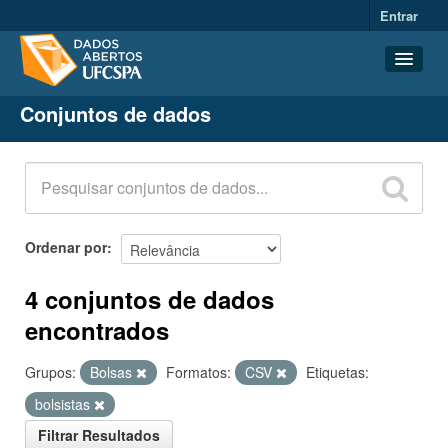
Entrar
Conjuntos de dados
Conjuntos de dados
Organizações
Grupos
Sobre
Ordenar por
4 conjuntos de dados
encontrados
Grupos:
Bolsas
Formatos:
CSV
Etiquetas:
bolsistas
Filtrar Resultados