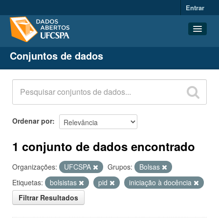
Entrar
Conjuntos de dados
Conjuntos de dados
Organizações
Grupos
Sobre
Ordenar por
1 conjunto de dados encontrado
Organizações:
UFCSPA
Grupos:
Bolsas
Etiquetas:
bolsistas
pid
iniciação à docência
Filtrar Resultados