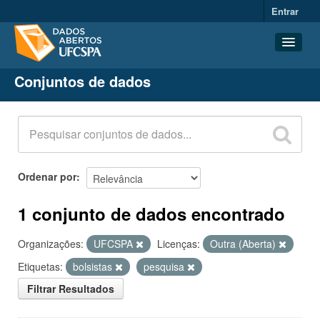
Entrar
Conjuntos de dados
Conjuntos de dados
Organizações
Grupos
Sobre
Ordenar por
1 conjunto de dados encontrado
Organizações:
UFCSPA
Licenças:
Outra (Aberta)
Etiquetas:
bolsistas
pesquisa
Filtrar Resultados