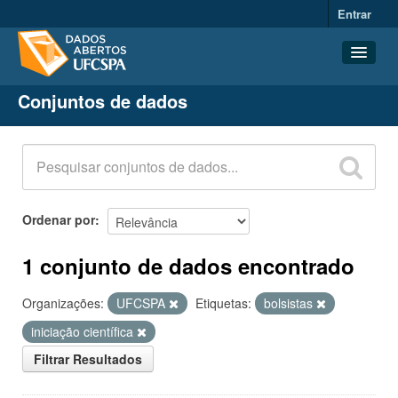
Entrar
Conjuntos de dados
Conjuntos de dados
Organizações
Grupos
Sobre
Ordenar por
1 conjunto de dados encontrado
Organizações:
UFCSPA
Etiquetas:
bolsistas
iniciação científica
Filtrar Resultados