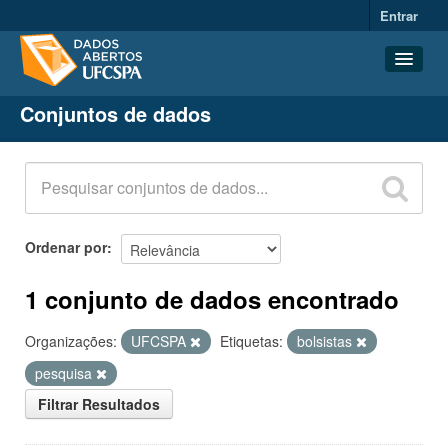
Entrar
Conjuntos de dados
Conjuntos de dados
Organizações
Grupos
Sobre
Ordenar por
1 conjunto de dados encontrado
Organizações:
UFCSPA
Etiquetas:
bolsistas
pesquisa
Filtrar Resultados