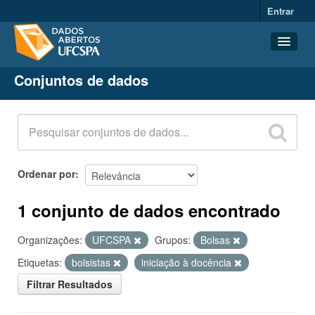
Entrar
Conjuntos de dados
Conjuntos de dados
Organizações
Grupos
Sobre
Ordenar por
1 conjunto de dados encontrado
Organizações:
UFCSPA
Grupos:
Bolsas
Etiquetas:
bolsistas
iniciação à docência
Filtrar Resultados