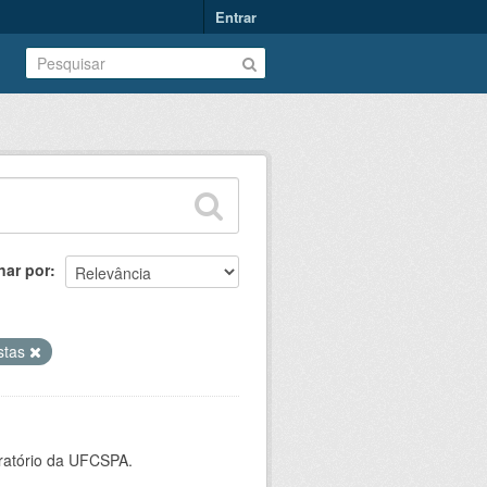
Entrar
nar por
istas
oratório da UFCSPA.