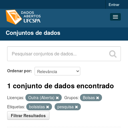
Entrar
Conjuntos de dados
Conjuntos de dados
Organizações
Grupos
Sobre
Ordenar por
1 conjunto de dados encontrado
Licenças:
Outra (Aberta)
Grupos:
Bolsas
Etiquetas:
bolsistas
pesquisa
Filtrar Resultados