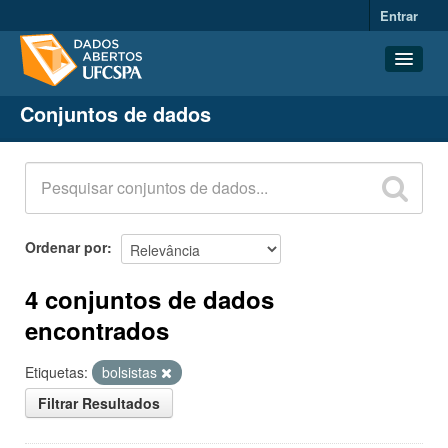
Entrar
Conjuntos de dados
Conjuntos de dados
Organizações
Grupos
Sobre
Ordenar por
4 conjuntos de dados
encontrados
Etiquetas:
bolsistas
Filtrar Resultados