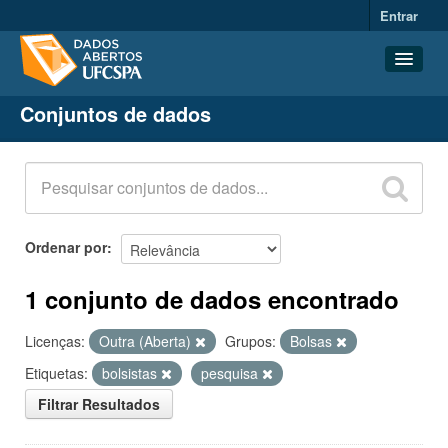
Entrar
Conjuntos de dados
Conjuntos de dados
Organizações
Grupos
Sobre
Ordenar por
1 conjunto de dados encontrado
Licenças:
Outra (Aberta)
Grupos:
Bolsas
Etiquetas:
bolsistas
pesquisa
Filtrar Resultados