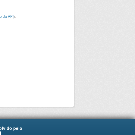
o da API
).
lvido pelo