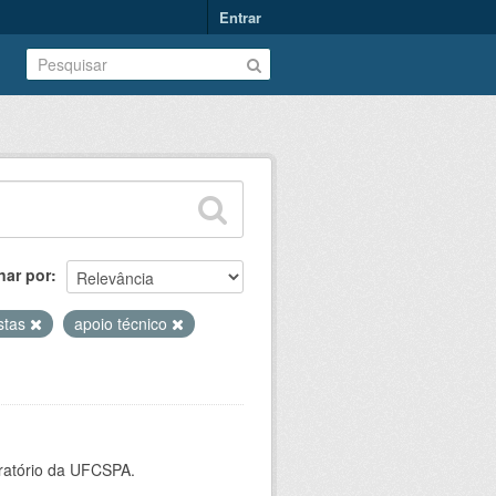
Entrar
nar por
istas
apoio técnico
oratório da UFCSPA.