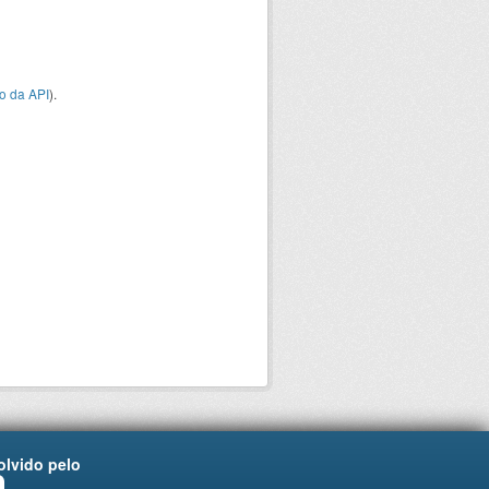
o da API
).
lvido pelo