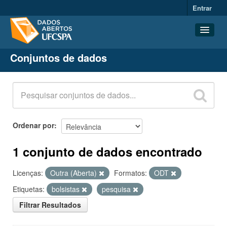
Entrar
Conjuntos de dados
Conjuntos de dados
Organizações
Grupos
Sobre
Ordenar por
1 conjunto de dados encontrado
Licenças:
Outra (Aberta)
Formatos:
ODT
Etiquetas:
bolsistas
pesquisa
Filtrar Resultados