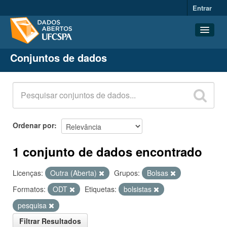
Entrar
Conjuntos de dados
Conjuntos de dados
Organizações
Grupos
Sobre
Ordenar por
1 conjunto de dados encontrado
Licenças:
Outra (Aberta)
Grupos:
Bolsas
Formatos:
ODT
Etiquetas:
bolsistas
pesquisa
Filtrar Resultados