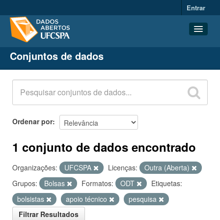
Entrar
Conjuntos de dados
Conjuntos de dados
Organizações
Grupos
Sobre
Ordenar por
1 conjunto de dados encontrado
Organizações:
UFCSPA
Licenças:
Outra (Aberta)
Grupos:
Bolsas
Formatos:
ODT
Etiquetas:
bolsistas
apoio técnico
pesquisa
Filtrar Resultados