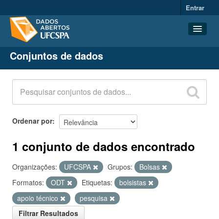
Entrar
Conjuntos de dados
Conjuntos de dados
Organizações
Grupos
Sobre
Ordenar por
1 conjunto de dados encontrado
Organizações:
UFCSPA
Grupos:
Bolsas
Formatos:
ODT
Etiquetas:
bolsistas
apoio técnico
pesquisa
Filtrar Resultados