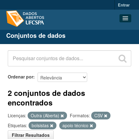
Entrar
Conjuntos de dados
Conjuntos de dados
Organizações
Grupos
Sobre
Ordenar por
2 conjuntos de dados
encontrados
Licenças:
Outra (Aberta)
Formatos:
CSV
Etiquetas:
bolsistas
apoio técnico
Filtrar Resultados