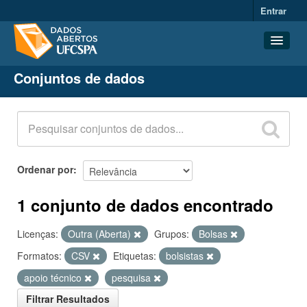
Entrar
Conjuntos de dados
Conjuntos de dados
Organizações
Grupos
Sobre
Ordenar por
1 conjunto de dados encontrado
Licenças:
Outra (Aberta)
Grupos:
Bolsas
Formatos:
CSV
Etiquetas:
bolsistas
apoio técnico
pesquisa
Filtrar Resultados