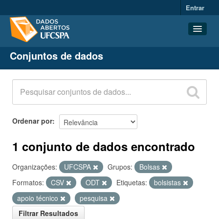
Entrar
Conjuntos de dados
Conjuntos de dados
Organizações
Grupos
Sobre
Ordenar por
1 conjunto de dados encontrado
Organizações:
UFCSPA
Grupos:
Bolsas
Formatos:
CSV
ODT
Etiquetas:
bolsistas
apoio técnico
pesquisa
Filtrar Resultados