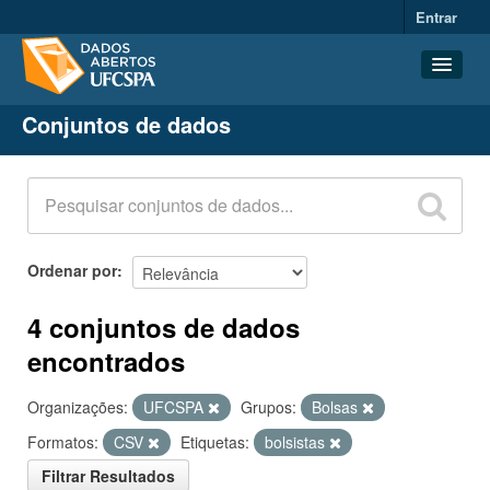
Entrar
Conjuntos de dados
Conjuntos de dados
Organizações
Grupos
Sobre
Ordenar por
4 conjuntos de dados
encontrados
Organizações:
UFCSPA
Grupos:
Bolsas
Formatos:
CSV
Etiquetas:
bolsistas
Filtrar Resultados