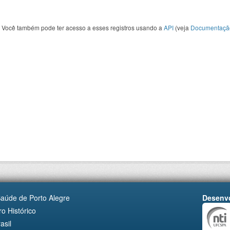
Você também pode ter acesso a esses registros usando a
API
(veja
Documentaçã
Saúde de Porto Alegre
Desenvo
o Histórico
asil