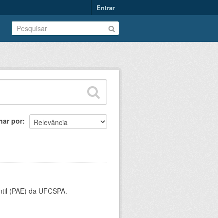
Entrar
nar por
ntil (PAE) da UFCSPA.