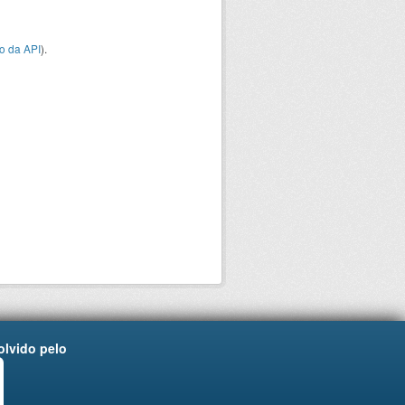
o da API
).
lvido pelo