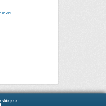
o da API
).
lvido pelo