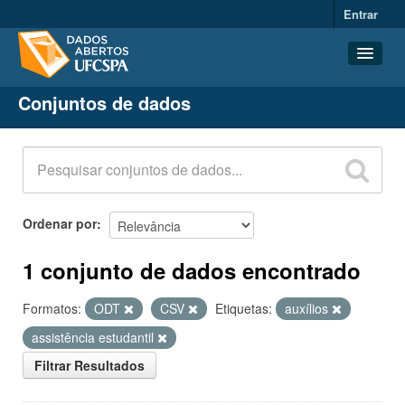
Entrar
Conjuntos de dados
Conjuntos de dados
Organizações
Grupos
Sobre
Ordenar por
1 conjunto de dados encontrado
Formatos:
ODT
CSV
Etiquetas:
auxílios
assistência estudantil
Filtrar Resultados