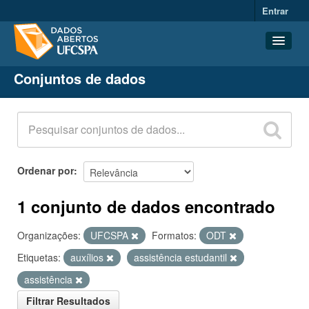
Entrar
Conjuntos de dados
Conjuntos de dados
Organizações
Grupos
Sobre
Ordenar por
1 conjunto de dados encontrado
Organizações:
UFCSPA
Formatos:
ODT
Etiquetas:
auxílios
assistência estudantil
assistência
Filtrar Resultados