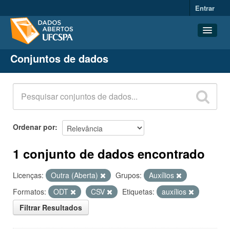
Entrar
Conjuntos de dados
Conjuntos de dados
Organizações
Grupos
Sobre
Ordenar por
1 conjunto de dados encontrado
Licenças:
Outra (Aberta)
Grupos:
Auxílios
Formatos:
ODT
CSV
Etiquetas:
auxílios
Filtrar Resultados