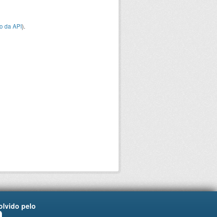
o da API
).
lvido pelo