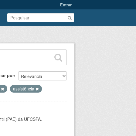
Entrar
nar por
l
assistência
ntil (PAE) da UFCSPA.