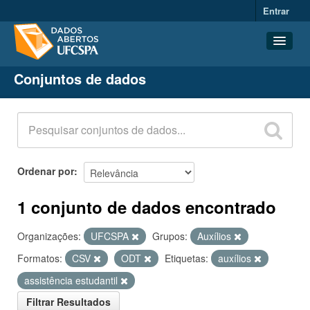
Entrar
Conjuntos de dados
Conjuntos de dados
Organizações
Grupos
Sobre
Ordenar por
1 conjunto de dados encontrado
Organizações:
UFCSPA
Grupos:
Auxílios
Formatos:
CSV
ODT
Etiquetas:
auxílios
assistência estudantil
Filtrar Resultados