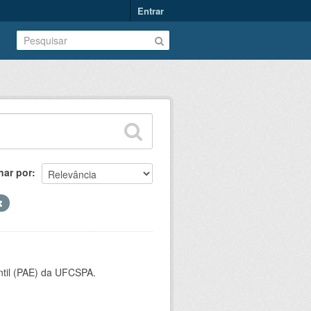
Entrar
nar por
ntil (PAE) da UFCSPA.