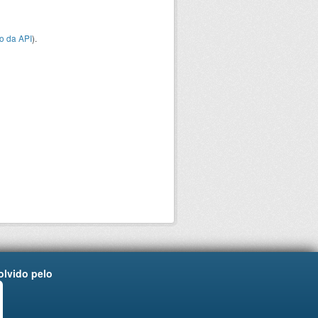
o da API
).
lvido pelo