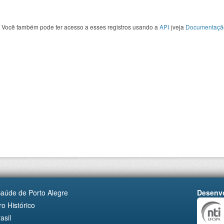
Você também pode ter acesso a esses registros usando a
API
(veja
Documentaçã
Saúde de Porto Alegre
Desenvo
o Histórico
asil