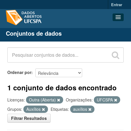
Entrar
Conjuntos de dados
Conjuntos de dados
Organizações
Grupos
Sobre
Ordenar por
1 conjunto de dados encontrado
Licenças:
Outra (Aberta)
Organizações:
UFCSPA
Grupos:
Auxílios
Etiquetas:
auxílios
Filtrar Resultados