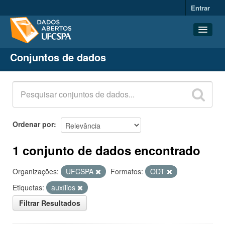
Entrar
Conjuntos de dados
Conjuntos de dados
Organizações
Grupos
Sobre
Ordenar por
1 conjunto de dados encontrado
Organizações:
UFCSPA
Formatos:
ODT
Etiquetas:
auxílios
Filtrar Resultados