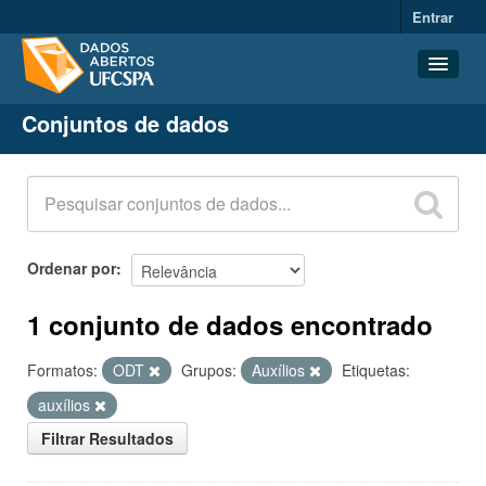
Entrar
Conjuntos de dados
Conjuntos de dados
Organizações
Grupos
Sobre
Ordenar por
1 conjunto de dados encontrado
Formatos:
ODT
Grupos:
Auxílios
Etiquetas:
auxílios
Filtrar Resultados