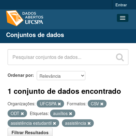
Entrar
Conjuntos de dados
Conjuntos de dados
Organizações
Grupos
Sobre
Ordenar por
1 conjunto de dados encontrado
Organizações:
UFCSPA
Formatos:
CSV
ODT
Etiquetas:
auxílios
assistência estudantil
assistência
Filtrar Resultados