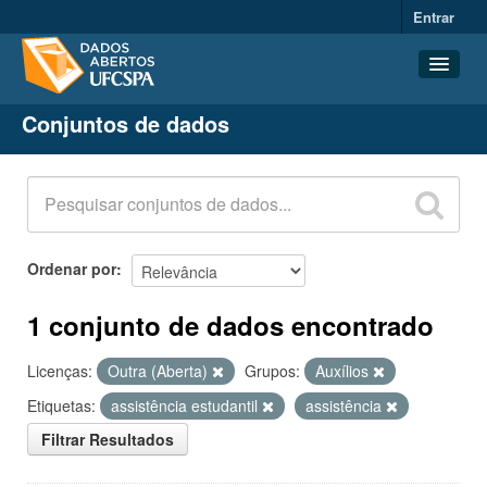
Entrar
Conjuntos de dados
Conjuntos de dados
Organizações
Grupos
Sobre
Ordenar por
1 conjunto de dados encontrado
Licenças:
Outra (Aberta)
Grupos:
Auxílios
Etiquetas:
assistência estudantil
assistência
Filtrar Resultados